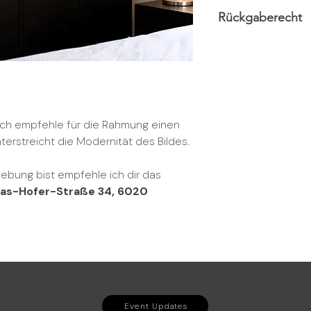
Deine Bestellung wi
Rückgaberecht
dem Versandpartner
Übergabe in 3-5 Wer
Du hast das Recht, 
Tagen in der Origin
zurückzusenden. Be
erstatten wir dir de
Rücksendekosten kön
übernehmen.
 Ich empfehle für die Rahmung einen
erstreicht die Modernität des Bildes.
ebung bist empfehle ich dir das
eas-Hofer-Straße 34, 6020
Event Updates